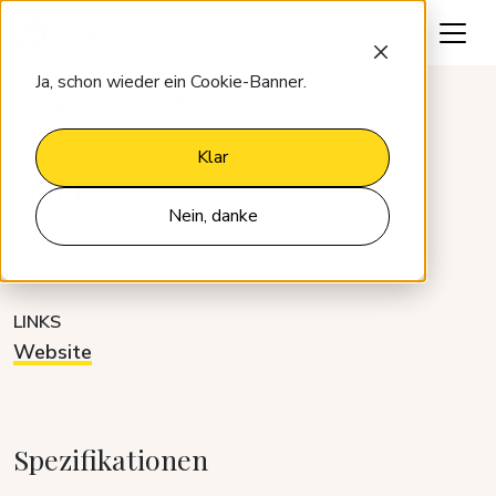
Lassen Sie uns reden
Ja, schon wieder ein Cookie-Banner.
Integrationen
4Suites
Klar
4Suites
Nein, danke
KATEGORIE
ENTWICKLER
Schließsysteme
Partner
LINKS
Website
Spezifikationen