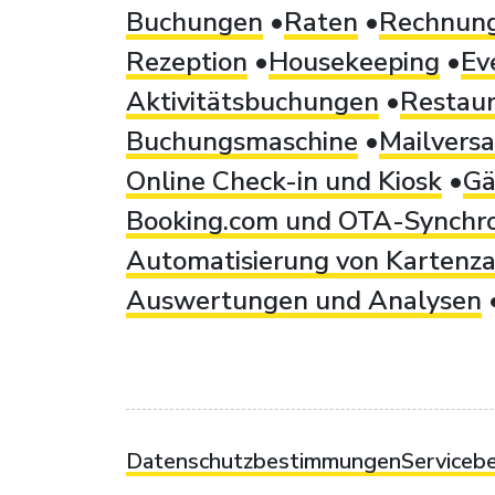
Buchungen
Raten
Rechnung
Rezeption
Housekeeping
Ev
Aktivitätsbuchungen
Restau
Buchungsmaschine
Mailvers
Online Check-in und Kiosk
Gä
Booking.com und OTA-Synchro
Automatisierung von Kartenz
Auswertungen und Analysen
Datenschutzbestimmungen
Serviceb