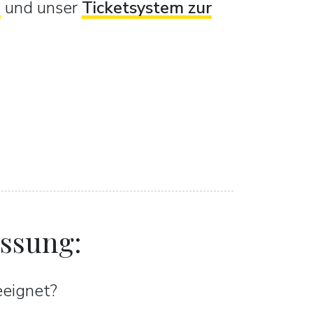
n
und unser
Ticketsystem zur
assung:
eeignet?