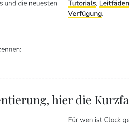
s und die neuesten
Tutorials
,
Leitfäde
Verfügung
.
kennen:
ntierung, hier die Kurzf
Für wen ist Clock g