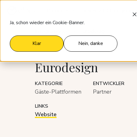
Produkte
Für wen ist Clock geeign
Ja, schon wieder ein Cookie-Banner.
Integrationen
Eurodesign
Klar
Nein, danke
Eurodesign
KATEGORIE
ENTWICKLER
Gäste-Plattformen
Partner
LINKS
Website