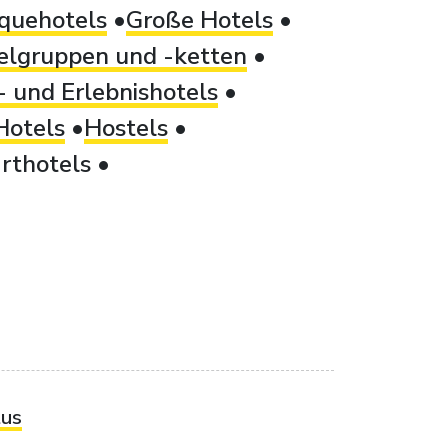
quehotels
Große Hotels
elgruppen und -ketten
 und Erlebnishotels
Hotels
Hostels
rthotels
tus