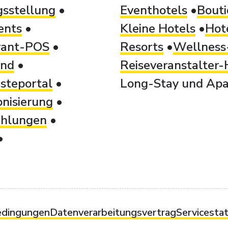
sstellung
Eventhotels
Bouti
ents
Kleine Hotels
Hot
rant-POS
Resorts
Wellness-
and
Reiseveranstalter-
steportal
Long-Stay und Apa
nisierung
ahlungen
edingungen
Datenverarbeitungsvertrag
Servicesta