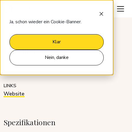
Lassen Sie uns reden
Ja, schon wieder ein Cookie-Banner.
Integrationen
Hotelnet
Klar
Hotelnet
Nein, danke
KATEGORIE
ENTWICKLER
Revenue Management
Partner
LINKS
Website
Spezifikationen