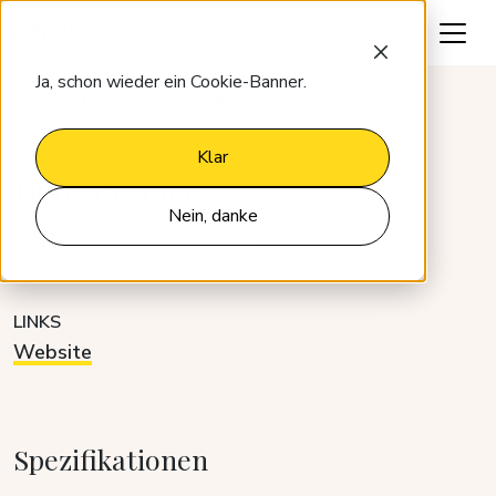
Lassen Sie uns reden
Ja, schon wieder ein Cookie-Banner.
Integrationen
HotelRunner
Klar
HotelRunner
Nein, danke
KATEGORIE
ENTWICKLER
Vertrieb
Partner
LINKS
Website
Spezifikationen