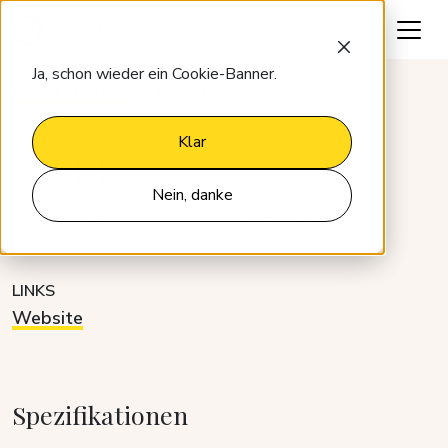
Lassen Sie uns reden
Ja, schon wieder ein Cookie-Banner.
Integrationen
Nevotek
Klar
Nevotek
Nein, danke
KATEGORIE
ENTWICKLER
Gäste-Plattformen
Partner
LINKS
Website
Spezifikationen