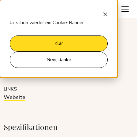
Lassen Sie uns reden
Ja, schon wieder ein Cookie-Banner.
Integrationen
Novicom
Klar
Novicom
Nein, danke
KATEGORIE
ENTWICKLER
Others
Partner
LINKS
Website
Spezifikationen