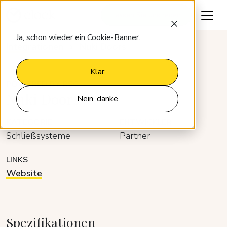
Lassen Sie uns reden
Ja, schon wieder ein Cookie-Banner.
Integrationen
Nuki Doors
Klar
POWERED BY RSC
Nuki Doors
Nein, danke
KATEGORIE
ENTWICKLER
Schließsysteme
Partner
LINKS
Website
Spezifikationen