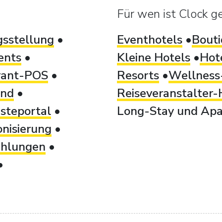
Für wen ist Clock g
sstellung
Eventhotels
Bouti
ents
Kleine Hotels
Hot
rant-POS
Resorts
Wellness-
and
Reiseveranstalter-
steportal
Long-Stay und Apa
nisierung
ahlungen