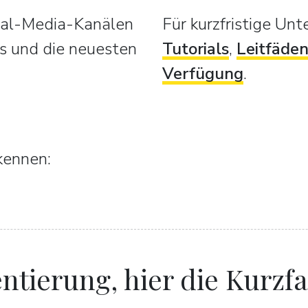
cial-Media-Kanälen
Für kurzfristige Un
s und die neuesten
Tutorials
,
Leitfäde
Verfügung
.
kennen:
ntierung, hier die Kurzf