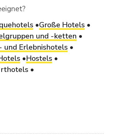
eeignet?
quehotels
Große Hotels
elgruppen und -ketten
 und Erlebnishotels
Hotels
Hostels
rthotels