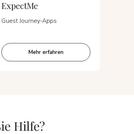
ExpectMe
VIA IMP
Suit
Guest Journey-Apps
Guest 
Mehr erfahren
ie Hilfe?