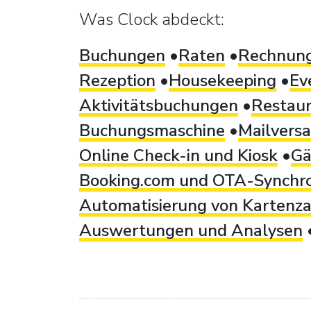
Was Clock abdeckt:
Buchungen
Raten
Rechnung
Rezeption
Housekeeping
Ev
Aktivitätsbuchungen
Restau
Buchungsmaschine
Mailvers
Online Check-in und Kiosk
Gä
Booking.com und OTA-Synchro
Automatisierung von Kartenz
Auswertungen und Analysen