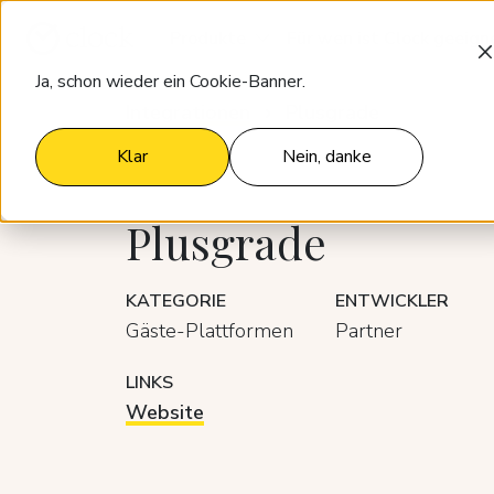
Produkte
Für wen ist Clock geeign
Ja, schon wieder ein Cookie-Banner.
Integrationen
Plusgrade
Klar
Nein, danke
Plusgrade
KATEGORIE
ENTWICKLER
Gäste-Plattformen
Partner
LINKS
Website