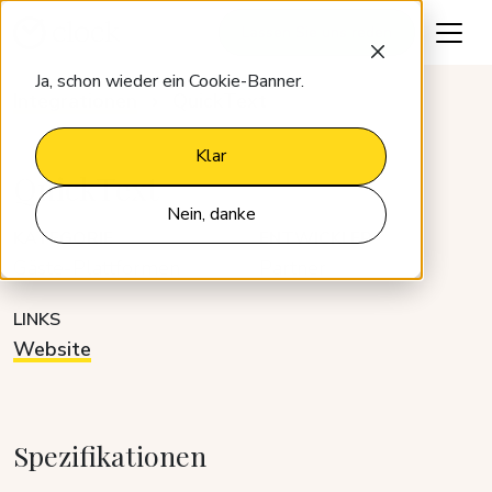
Lassen Sie uns reden
Ja, schon wieder ein Cookie-Banner.
Integrationen
QuickText
Klar
QuickText
Nein, danke
KATEGORIE
ENTWICKLER
Gäste-Plattformen
Partner
LINKS
Website
Spezifikationen