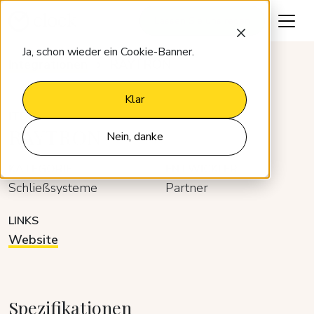
Lassen Sie uns reden
Ja, schon wieder ein Cookie-Banner.
Integrationen
RAYTRON
Klar
ITDK
RAYTRON
Nein, danke
KATEGORIE
ENTWICKLER
Schließsysteme
Partner
LINKS
Website
Spezifikationen