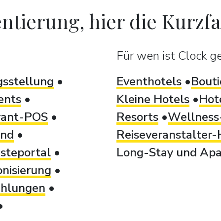
ntierung, hier die Kurzf
Für wen ist Clock g
sstellung
Eventhotels
Bouti
ents
Kleine Hotels
Hot
rant-POS
Resorts
Wellness-
and
Reiseveranstalter-
steportal
Long-Stay und Apa
nisierung
ahlungen