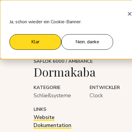
Produkte
Für wen ist Clock geeign
Ja, schon wieder ein Cookie-Banner.
Integrationen
Dormakaba
Klar
Nein, danke
SAFLOK 6000 / AMBIANCE
Dormakaba
KATEGORIE
ENTWICKLER
Schließsysteme
Clock
LINKS
Website
Dokumentation