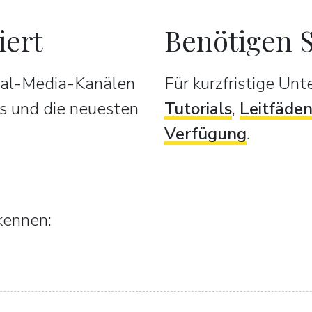
iert
Benötigen S
cial-Media-Kanälen
Für kurzfristige Un
s und die neuesten
Tutorials
,
Leitfäde
Verfügung
.
kennen: