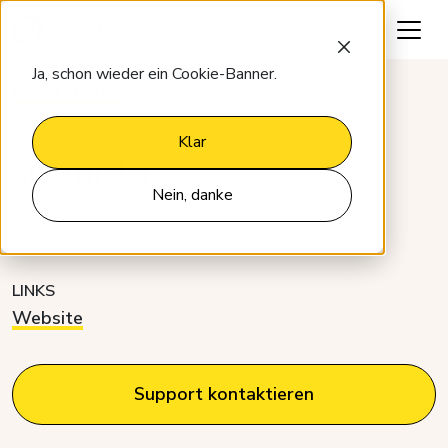
Lassen Sie uns reden
Ja, schon wieder ein Cookie-Banner.
Integrationen
SiteMinder
Klar
SiteMinder
Nein, danke
KATEGORIE
ENTWICKLER
Vertrieb
Clock
LINKS
Website
Support kontaktieren