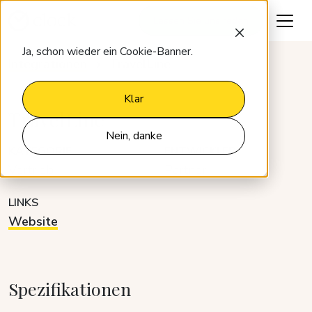
Lassen Sie uns reden
Ja, schon wieder ein Cookie-Banner.
Integrationen
TravelLine
Klar
TravelLine
Nein, danke
KATEGORIE
ENTWICKLER
Vertrieb
Partner
LINKS
Website
Spezifikationen