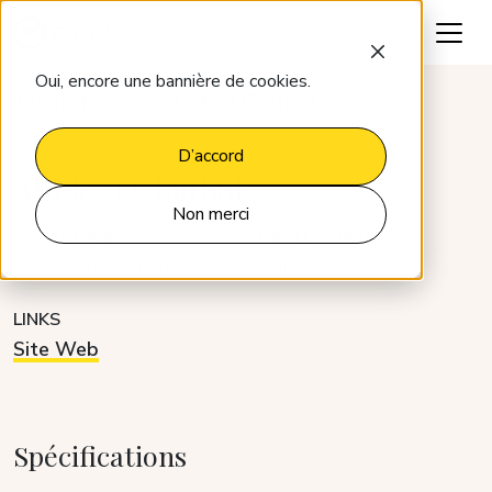
Parlons-en
Oui, encore une bannière de cookies.
Intégrations
Altek AI Chatbot
D’accord
Altek AI Chatbot
Non merci
CATÉGORIE
DÉVELOPPEUR
Plateformes clients
Partner
LINKS
Site Web
Spécifications