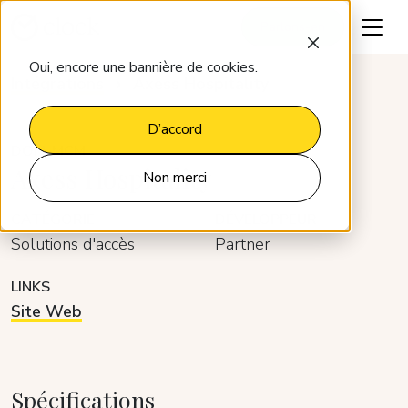
Parlons-en
Oui, encore une bannière de cookies.
Intégrations
Axess Hospitality
D’accord
DOM-MCM
Axess Hospitality
Non merci
CATÉGORIE
DÉVELOPPEUR
Solutions d'accès
Partner
LINKS
Site Web
Spécifications