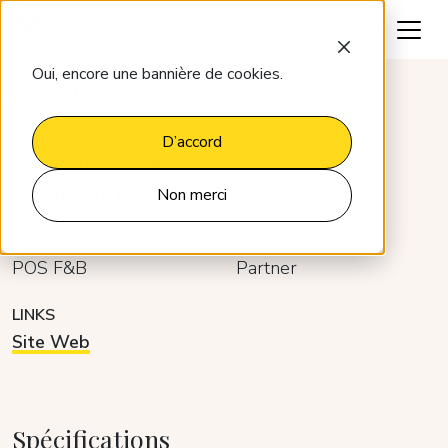
Parlons-en
Oui, encore une bannière de cookies.
Intégrations
Booq POS
D’accord
SOUTENU PAR OMNIBOOST
Booq POS
Non merci
CATÉGORIE
DÉVELOPPEUR
POS F&B
Partner
LINKS
Site Web
Spécifications