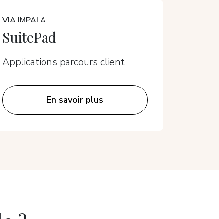
VIA IMPALA
Noni
SuitePad
Applica
Applications parcours client
En savoir plus