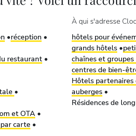
À qui s'adresse Cloc
on
réception
hôtels pour événe
grands hôtels
peti
u restaurant
chaînes et groupes 
centres de bien-être
Hôtels partenaires
itale
auberges
Résidences de long 
.com et OTA
par carte