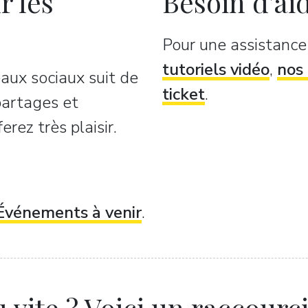
r les
Besoin d'ai
Pour une assistanc
tutoriels vidéo
,
nos 
aux sociaux suit de
ticket
.
 partages et
rez très plaisir.
Événements à venir
.
 vite ? Voici un raccourci.