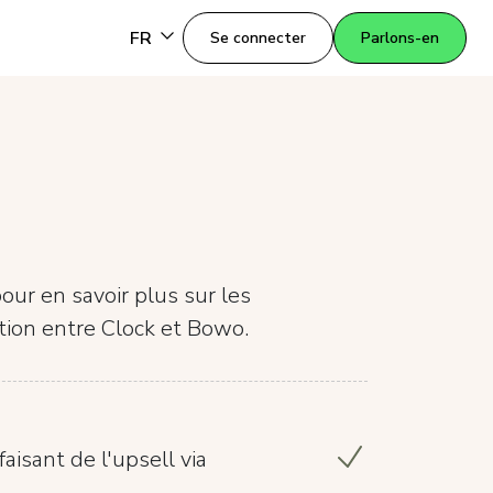
FR
Se connecter
Parlons-en
our en savoir plus sur les
ation entre Clock et Bowo.
isant de l'upsell via