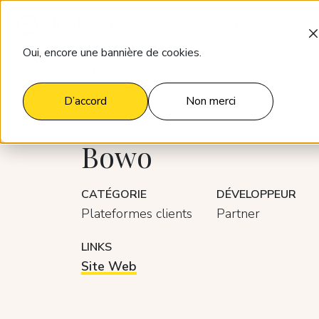
Produits
À qui s'adresse Clock
Oui, encore une bannière de cookies.
Intégrations
Bowo
D’accord
Non merci
Bowo
CATÉGORIE
DÉVELOPPEUR
Plateformes clients
Partner
LINKS
Site Web