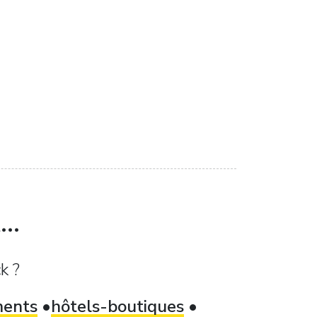
..
k ?
ments
hôtels-boutiques