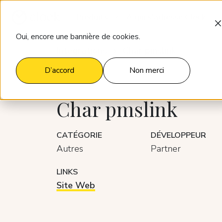
Produits
À qui s'adresse Clock
Oui, encore une bannière de cookies.
Intégrations
Char pmslink
D’accord
Non merci
Char pmslink
CATÉGORIE
DÉVELOPPEUR
Autres
Partner
LINKS
Site Web