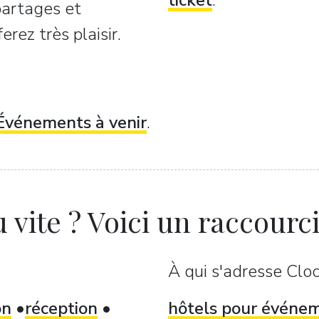
ticket
.
 partages et
rez très plaisir.
Événements à venir
.
 vite ? Voici un raccourci.
À qui s'adresse Cloc
on
réception
hôtels pour événe