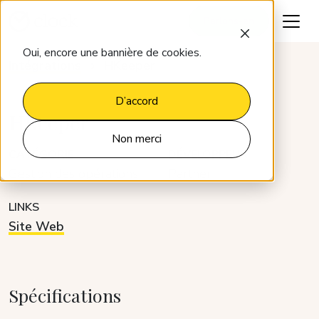
Parlons-en
Oui, encore une bannière de cookies.
Intégrations
HKeeper
D’accord
HKeeper
Non merci
CATÉGORIE
DÉVELOPPEUR
Gestion des opérations
Partner
LINKS
Site Web
Spécifications