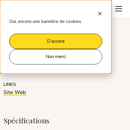
Parlons-en
Oui, encore une bannière de cookies.
Intégrations
Hotelnet
D’accord
Hotelnet
Non merci
CATÉGORIE
DÉVELOPPEUR
Revenue Management
Partner
LINKS
Site Web
Spécifications