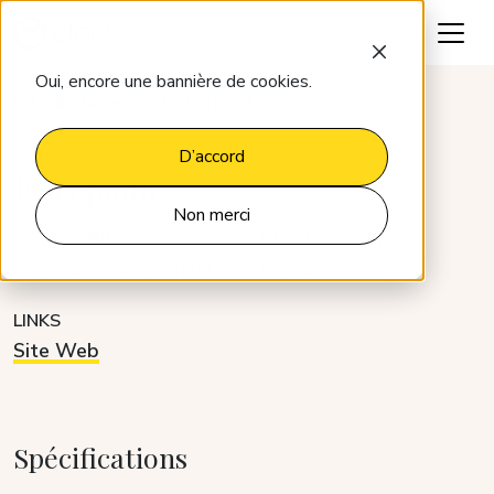
Parlons-en
Oui, encore une bannière de cookies.
Intégrations
Pricepoint
D’accord
Pricepoint
Non merci
CATÉGORIE
DÉVELOPPEUR
Revenue Management
Partner
LINKS
Site Web
Spécifications