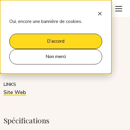
Parlons-en
Oui, encore une bannière de cookies.
Intégrations
PrimalRES/WebHotelier
D’accord
PrimalRES/WebHotelier
Non merci
CATÉGORIE
DÉVELOPPEUR
Distribution
Partner
LINKS
Site Web
Spécifications