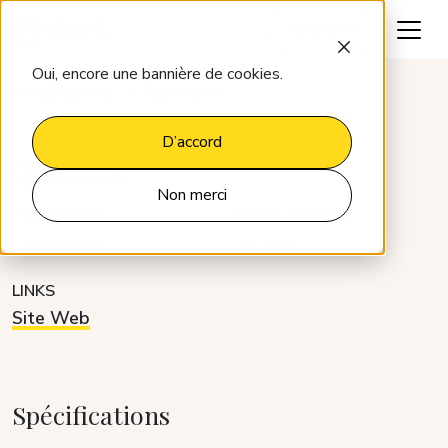
Parlons-en
Oui, encore une bannière de cookies.
Intégrations
Quendoo
D’accord
Quendoo
Non merci
CATÉGORIE
DÉVELOPPEUR
Distribution
Partner
LINKS
Site Web
Spécifications