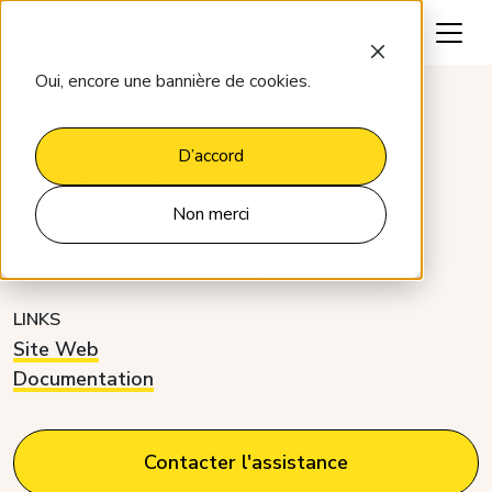
Parlons-en
Oui, encore une bannière de cookies.
Intégrations
QuickBooks
D’accord
QuickBooks
Non merci
CATÉGORIE
DÉVELOPPEUR
Comptabilité
Clock
LINKS
Site Web
Documentation
Contacter l'assistance