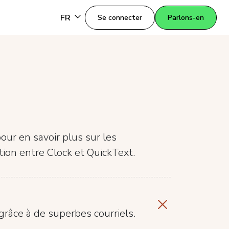
FR
Se connecter
Parlons-en
our en savoir plus sur les
ation entre Clock et QuickText.
grâce à de superbes courriels.