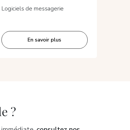
Logiciels de messagerie
Logicie
En savoir plus
de ?
e immédiate,
consultez nos