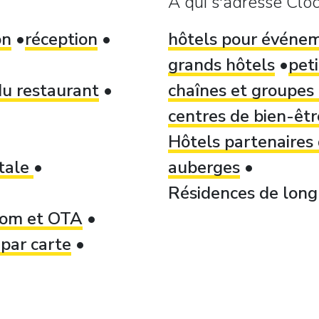
À qui s'adresse Cloc
on
réception
hôtels pour événe
grands hôtels
peti
u restaurant
chaînes et groupes 
centres de bien-être
Hôtels partenaires
itale
auberges
Résidences de long 
.com et OTA
par carte