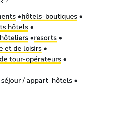
k ?
ments
hôtels-boutiques
ts hôtels
hôteliers
resorts
 et de loisirs
 de tour-opérateurs
séjour / appart-hôtels