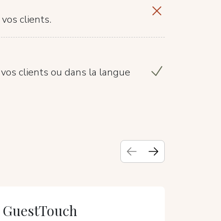
vos clients.
os clients ou dans la langue
GuestTouch
Easy