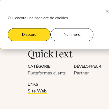
Produits
À qui s'adresse Clock
Oui, encore une bannière de cookies.
Intégrations
QuickText
D’accord
Non merci
QuickText
CATÉGORIE
DÉVELOPPEUR
Plateformes clients
Partner
LINKS
Site Web