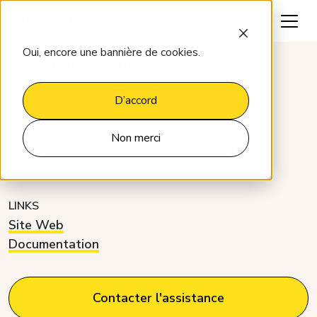
Parlons-en
Oui, encore une bannière de cookies.
Intégrations
Salto
D’accord
Salto
Non merci
CATÉGORIE
DÉVELOPPEUR
Solutions d'accès
Clock
LINKS
Site Web
Documentation
Contacter l'assistance