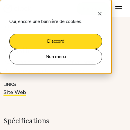
Parlons-en
Oui, encore une bannière de cookies.
Intégrations
Whistle
D’accord
Whistle
Non merci
CATÉGORIE
DÉVELOPPEUR
Plateformes clients
Partner
LINKS
Site Web
Spécifications