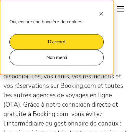
Parlons-en
Oui, encore une bannière de cookies.
Booking.com et
D’accord
synchronisation OTA
Non merci
Clock synchronise parfaitement vos
disponibilités, vos tarifs, vos restrictions et
vos réservations sur Booking.com et toutes
les autres agences de voyages en ligne
(OTA). Grâce à notre connexion directe et
gratuite à Booking.com, vous évitez
l'intermédiaire du gestionnaire de canaux :