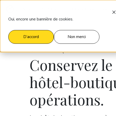
Produits
À qui s'adresse Clock
Oui, encore une bannière de cookies.
D’accord
Non merci
HÔTELS-BOUTIQUES
Conservez le
hôtel-boutiqu
opérations.