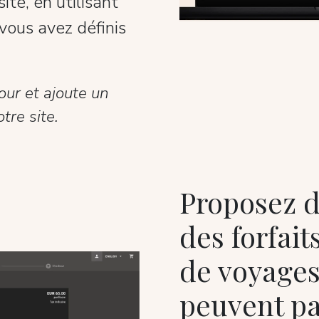
ite, en utilisant
e vous avez définis
our et ajoute un
tre site.
Proposez d
des forfait
de voyages
peuvent pa