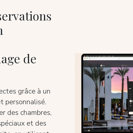
servations
n
mage de
ectes grâce à un
et personnalisé.
ver des chambres,
spéciaux et des