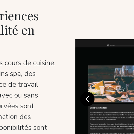
riences
lité en
 cours de cuisine,
ins spa, des
e de travail
 avec ou sans
Previous
ervées sont
ction des
ponibilités sont