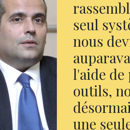
rassembl
seul sys
nous dev
auparava
l'aide de
outils, 
désormais
une seul