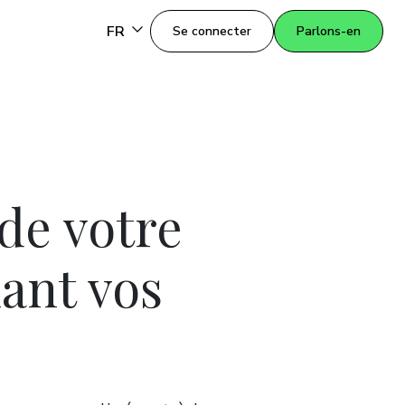
FR
Se connecter
Parlons-en
de votre
iant vos