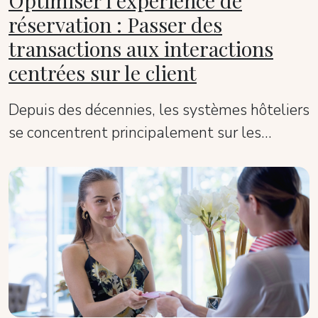
Optimiser l'expérience de
réservation : Passer des
transactions aux interactions
centrées sur le client
Depuis des décennies, les systèmes hôteliers
se concentrent principalement sur les
transactions. Ces systèmes ont longtemps
été efficaces, mais face aux innombrables
choix d'hôtels disponibles aujourd'hui et aux
attentes croissantes en matière de rapidité
et de personnalisation, ils ne suffisent plus.
Analysons pourquoi cette approche
transactionnelle des systèmes traditionnels
peut impacter négativement l'expérience de