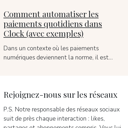
vos clients.
Comment automatiser les
paiements quotidiens dans
Clock (avec exemples)
Dans un contexte où les paiements
numériques deviennent la norme, il est
essentiel pour les hôtels de disposer d'une
solution d'automatisation efficace pour
éviter les problèmes opérationnels liés à un
Rejoignez-nous sur les réseaux
grand nombre de transactions.
P.S. Notre responsable des réseaux sociaux
suit de près chaque interaction : likes,
partages et abonnements compris. Vous lui