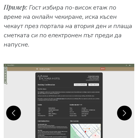
Пример:
Гост избира по-висок етаж по
време на онлайн чекиране, иска късен
чекаут през портала на втория ден и плаща
сметката си по електронен път преди да
напусне.
Previous
Next