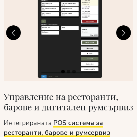
Previous
Next
Управление на ресторанти,
барове и дигитален румсървиз
Интегрираната
POS система за
ресторанти, барове и румсервиз