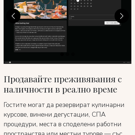
Previous
Next
Продавайте преживявания с
наличности в реално време
Гостите могат да резервират кулинарни
курсове, винени дегустации, СПА
процедури, места в споделени работни
пространства или местни турове — със