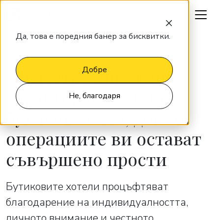
Да поговорим
Да, това е поредния банер за бисквитки.
БУТИКОВИ ХОТЕЛИ
Запазете уникалния
Добре
характер на вашия
Не, благодаря
бутиков хотел, докато
операциите ви остават
съвършено прости
Бутиковите хотели процъфтяват
благодарение на индивидуалността,
личното внимание и честното