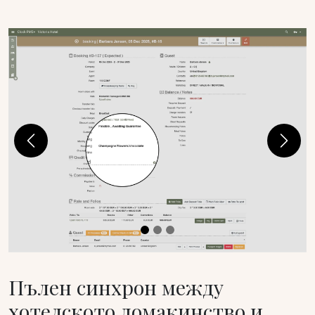
Previous
Next
Пълен синхрон между
хотелското домакинство и