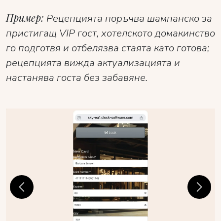
Пример:
Рецепцията поръчва шампанско за
пристигащ VIP гост, хотелското домакинство
го подготвя и отбелязва стаята като готова;
рецепцията вижда актуализацията и
настанява госта без забавяне.
Previous
Next