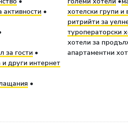
нство
големи хотели
м
а активности
хотелски групи и 
ритрийти за уелне
туроператорски х
хотели за продъл
л за гости
апартаментни хо
m и други интернет
плащания