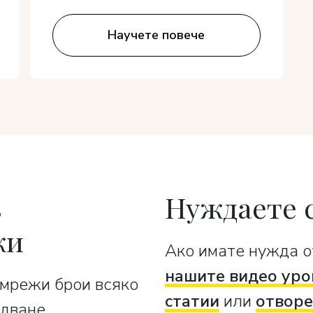
Научете повече
в
Нуждаете 
жи
Ако имате нужда о
нашите видео уро
 мрежи брои всяко
статии
или
отворе
дване.