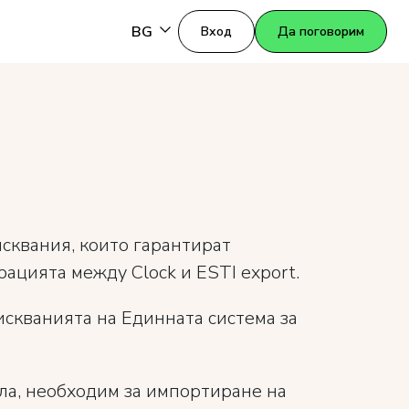
BG
Вход
Да поговорим
сквания, които гарантират
цията между Clock и ESTI export.
искванията на Единната система за
а, необходим за импортиране на