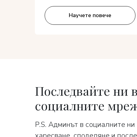
Научете повече
Последвайте ни 
социалните мре
P.S. Админът в социалните ни
харесване, споделяне и после