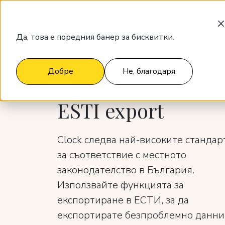
Продукти
За кого е Clock
Цен
Да, това е поредния банер за бисквитки.
Интеграции
ESTI export
Добре
Не, благодаря
ESTI export
Clock следва най-високите стандар
за съответствие с местното
законодателство в България.
Използвайте функцията за
експортиране в ЕСТИ, за да
експортирате безпроблемно данни