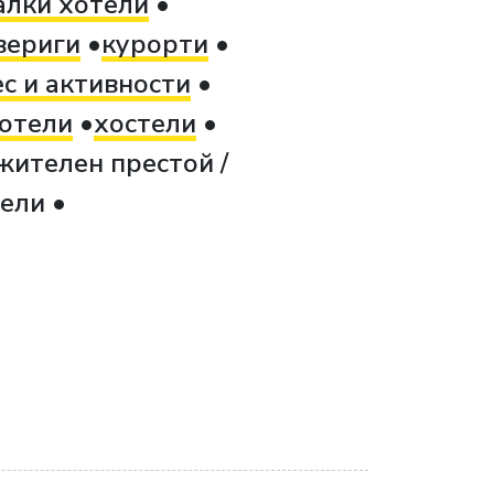
алки хотели
вериги
курорти
с и активности
отели
хостели
жителен престой /
тели