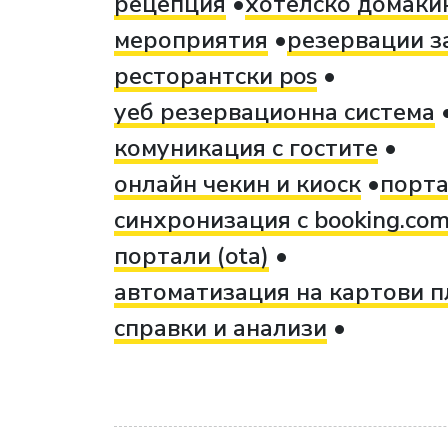
рецепция
хотелско домаки
мероприятия
резервации з
ресторантски pos
уеб резервационна система
комуникация с гостите
онлайн чекин и киоск
порта
синхронизация с booking.co
портали (ota)
автоматизация на картови 
справки и анализи