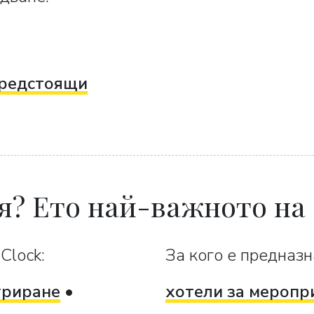
редстоящи
я? Ето най-важното на
Clock:
За кого е предназн
уриране
хотели за меропр