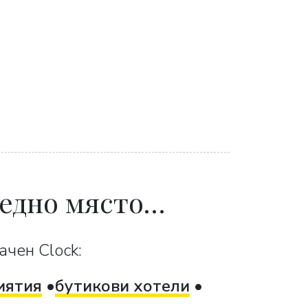
 едно място…
ачен Clock:
иятия
бутикови хотели