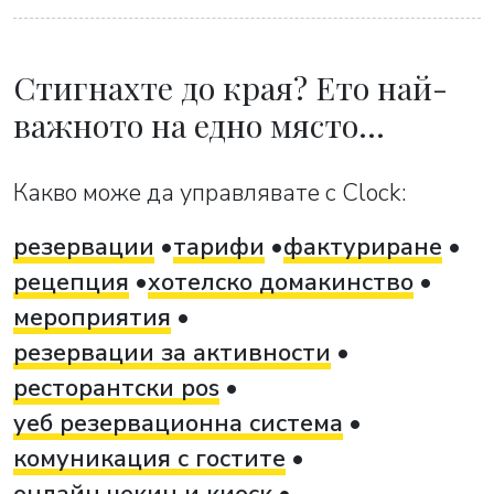
Стигнахте до края? Ето най-
важното на едно място…
Какво може да управлявате с Clock:
резервации
тарифи
фактуриране
рецепция
хотелско домакинство
мероприятия
резервации за активности
ресторантски pos
уеб резервационна система
комуникация с гостите
онлайн чекин и киоск