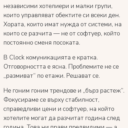
независими хотелиери и малки групи,
които управляват обектите си всеки ден.
Хората, които имат нужда от системи, на
които се разчита — не от софтуер, който
постоянно сменя посоката.
В Clock комуникацията е кратка.
Отговорността е ясна. Проблемите не се
„размиват“ по етажи. Решават се.
Не гоним гоним трендове и „бърз растеж“.
Фокусираме се върху стабилност,
справедливи цени и софтуер, на който
хотелите могат да разчитат година след
година. Това ни прави предвидими — а