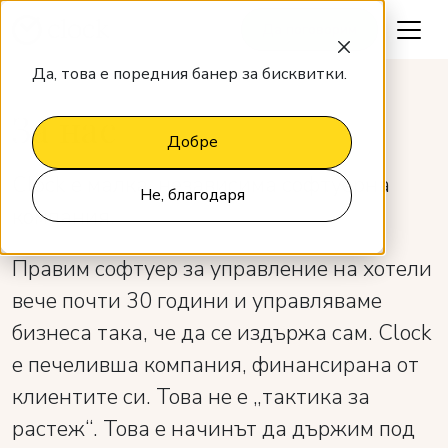
Да поговорим
Да, това е поредния банер за бисквитки.
За нас
Добре
Clock е малка, независима софтуерна
Не, благодаря
компания.
Правим софтуер за управление на хотели
вече почти 30 години и управляваме
бизнеса така, че да се издържа сам. Clock
е печеливша компания, финансирана от
клиентите си. Това не е „тактика за
растеж“. Това е начинът да държим под