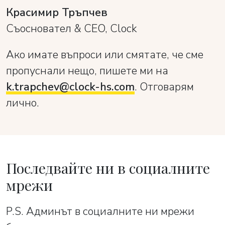
Красимир Тръпчев
Съосновател & CEO, Clock
Ако имате въпроси или смятате, че сме
пропуснали нещо, пишете ми на
k.trapchev@clock-hs.com
. Отговарям
лично.
Последвайте ни в социалните
мрежи
P.S. Админът в социалните ни мрежи