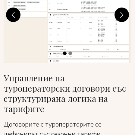
Previous
Next
Управление на
туроператорски договори със
структурирана логика на
тарифите
Договорите с туроператорите се
дефинират със сезонни тарифи,