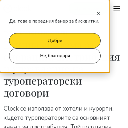
Да поговорим
Да, това е поредния банер за бисквитки.
ТУРОПЕРАТОРСКИ ХОТЕЛИ
Единна система за
Добре
операции, дистрибуция
Не, благодаря
и управление на
туроператорски
договори
Clock се използва от хотели и курорти,
където туроператорите са основният
канал за дистрибуция. Той поддържа