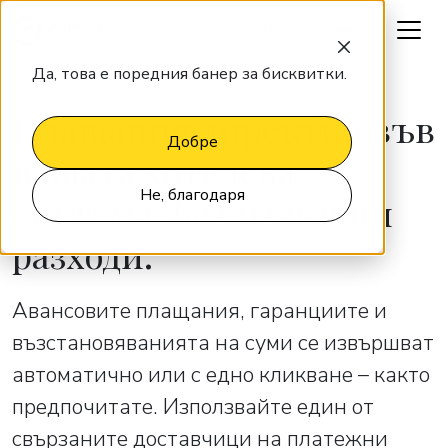
Да поговорим
Да, това е поредния банер за бисквитки.
Плащания директно във
Добре
вашата хотелска
Не, благодаря
система. Без излишни
разходи.
Авансовите плащания, гаранциите и
възстановяванията на суми се извършват
автоматично или с едно кликване – както
предпочитате. Използвайте един от
свързаните доставчици на платежни