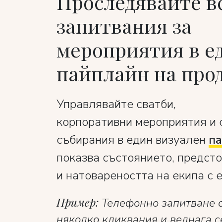
Проследявайте в
запитвания за
мероприятия в е
пайплайн на про
Управлявайте сватби,
корпоративни мероприятия и
събирания в един визуален
п
показва състоянието, предст
и натовареността на екипа с 
Пример:
Телефонно запитване с
няколко кликвания и веднага с