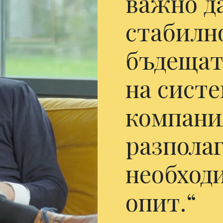
важно да
стабилн
бъдещат
на систе
компани
разполаг
необход
опит.