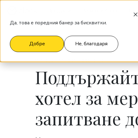
Продукти
За кого е Clock
Цен
Да, това е поредния банер за бисквитки.
Добре
Не, благодаря
ХОТЕЛИ ЗА МЕРОПРИЯТИЯ
Поддържайт
хотел за ме
запитване д