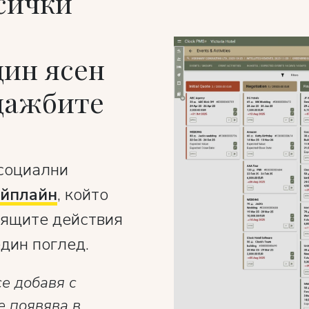
сички
дин ясен
дажбите
 социални
айплайн
, който
оящите действия
един поглед.
е добавя с
е появява в