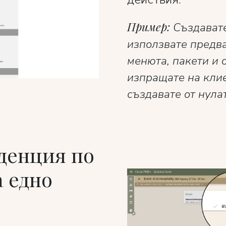
Пример:
Създавате
използвате предв
менюта, пакети и 
изпращате на клие
създавате от нулат
денция по
 едно