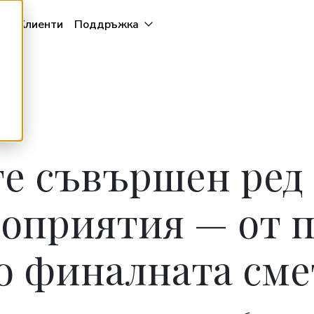
и
Клиенти
Поддръжка
е съвършен ред
роприятия — от 
о финалната сме