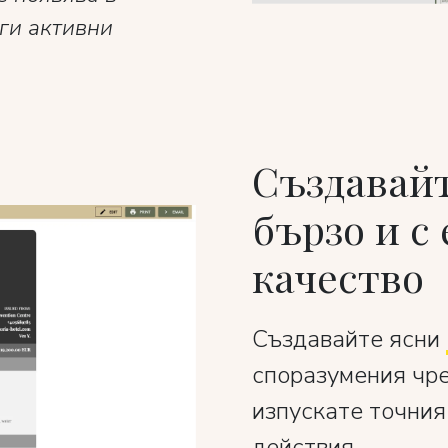
ги активни
Създавай
бързо и с
качество
Създавайте ясни
споразумения чре
изпускате точния
действия.