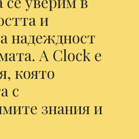
 се уверим в
остта и
а надеждност
мата. А Clock е
я, която
а с
имите знания и