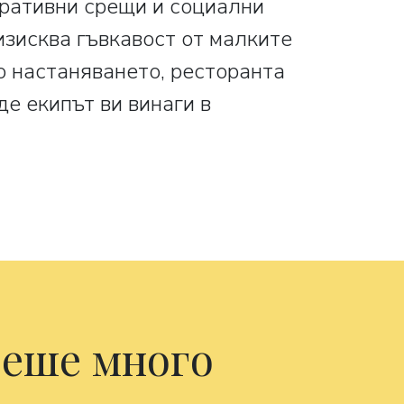
оративни срещи и социални
зисква гъвкавост от малките
до настаняването, ресторанта
е екипът ви винаги в
беше много