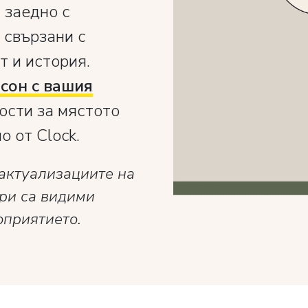
, заедно с
 свързани с
т и история.
сон с вашия
ости за мястото
 от Clock.
актуализациите на
ри са видими
оприятието.