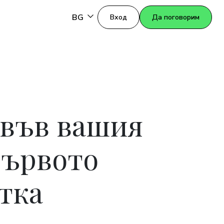
BG
Вход
Да поговорим
 във вашия
първото
тка