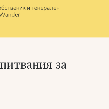
обственик и генерален
 Wander
питвания за