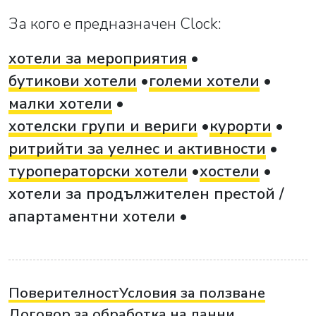
За кого е предназначен Clock:
хотели за мероприятия
бутикови хотели
големи хотели
малки хотели
хотелски групи и вериги
курорти
ритрийти за уелнес и активности
туроператорски хотели
хостели
хотели за продължителен престой /
апартаментни хотели
Поверителност
Условия за ползване
Договор за обработка на данни