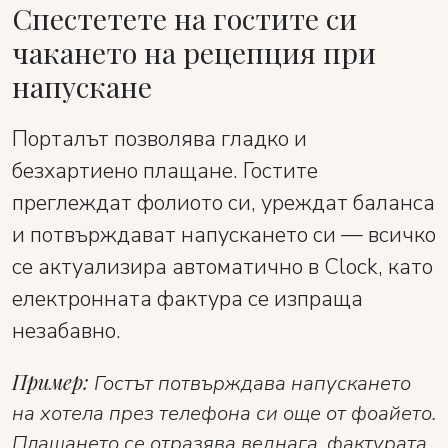
Спестетете на гостите си
чакането на рецепция при
напускане
Порталът позволява гладко и
безхартиено плащане. Гостите
преглеждат фолиото си, уреждат баланса
и потвърждават напускането си — всичко
се актуализира автоматично в Clock, като
електронната фактура се изпраща
незабавно.
Пример:
Гостът потвърждава напускането
на хотела през телефона си още от фоайето.
Плащането се отразява веднага, фактурата