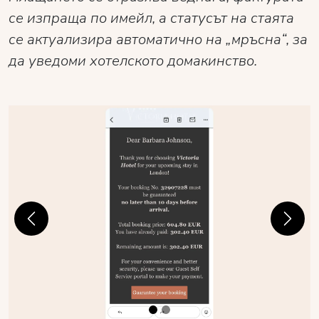
се изпраща по имейл, а статусът на стаята
се актуализира автоматично на „мръсна“, за
да уведоми хотелското домакинство.
Previous
Next