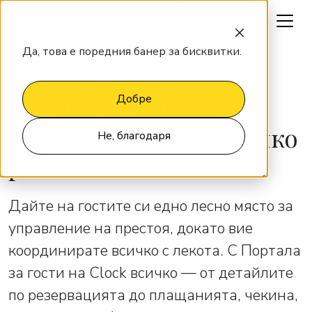
Да поговорим
Да, това е поредния банер за бисквитки.
ПОРТАЛ ЗА ГОСТИ
Повече контрол за
Добре
вашите гости, по-малко
Не, благодаря
работа за вашия екип
Дайте на гостите си едно лесно място за
управление на престоя, докато вие
координирате всичко с лекота. С Портала
за гости на Clock всичко — от детайлите
по резервацията до плащанията, чекина,