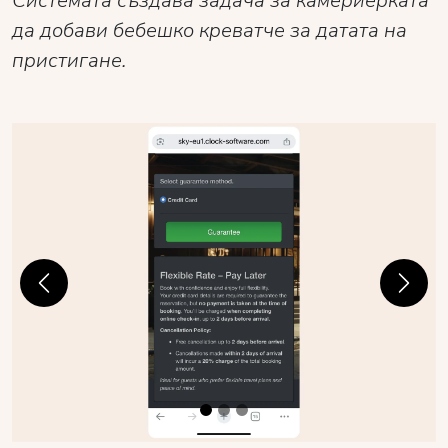
Системата създава задача за камериерката
да добави бебешко креватче за датата на
пристигане.
Previous
Next