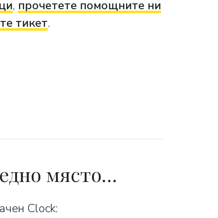
ци
,
прочетете помощните ни
те тикет
.
 едно място…
ачен Clock: