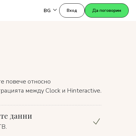
BG
Вход
Да поговорим
те повече относно
ацията между Clock и Hinteractive.
те данни
ТВ.