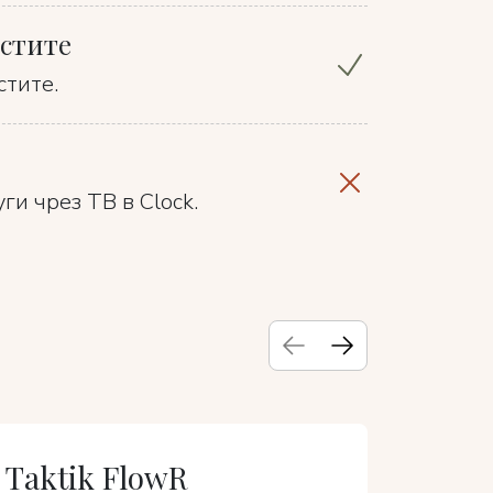
остите
стите.
ги чрез ТВ в Clock.
Taktik FlowR
Hote