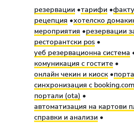
резервации
тарифи
факт
рецепция
хотелско домаки
мероприятия
резервации з
ресторантски pos
уеб резервационна система
комуникация с гостите
онлайн чекин и киоск
порта
синхронизация с booking.co
портали (ota)
автоматизация на картови 
справки и анализи