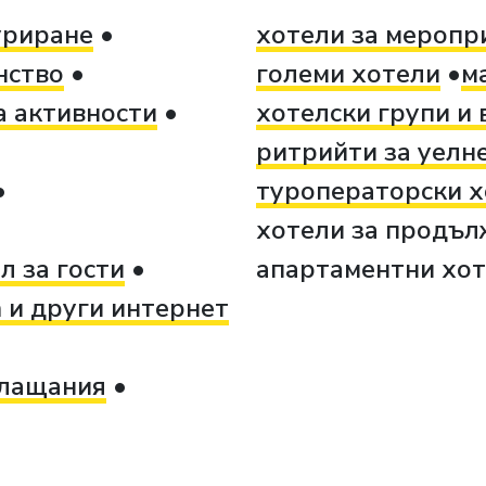
уриране
хотели за меропр
нство
големи хотели
м
а активности
хотелски групи и 
ритрийти за уелне
туроператорски х
хотели за продъл
л за гости
апартаментни хо
m и други интернет
плащания