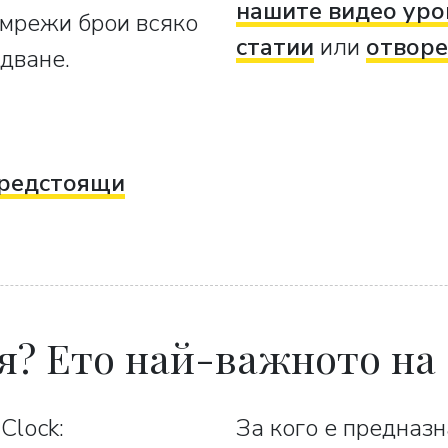
нашите видео уро
 мрежи брои всяко
статии
или
отворе
дване.
редстоящи
я? Ето най-важното на
Clock:
За кого е предназн