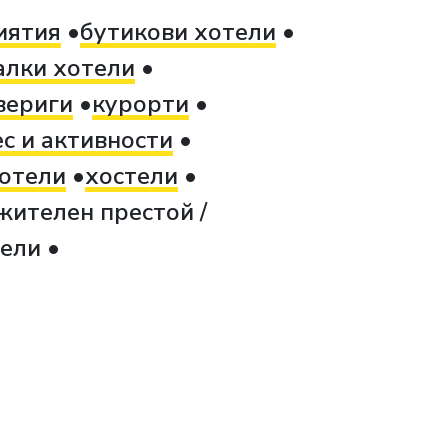
иятия
бутикови хотели
алки хотели
вериги
курорти
с и активности
отели
хостели
жителен престой /
тели