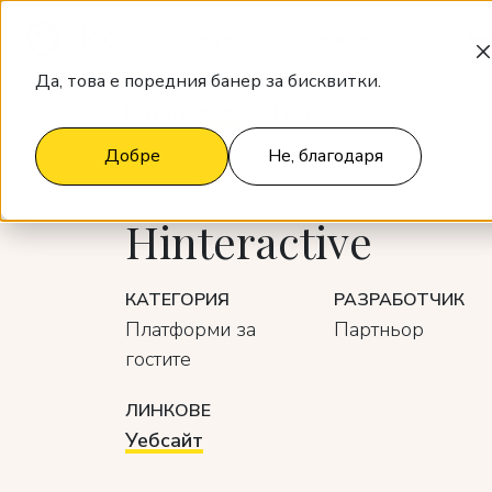
Продукти
За кого е Clock
Цен
Да, това е поредния банер за бисквитки.
Интеграции
Hinteractive
Добре
Не, благодаря
Hinteractive
КАТЕГОРИЯ
РАЗРАБОТЧИК
Платформи за
Партньор
гостите
ЛИНКОВЕ
Уебсайт