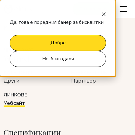
Да поговорим
Да, това е поредния банер за бисквитки.
Интеграции
Wifirst
Добре
ЧРЕЗ BOWO
Wifirst
Не, благодаря
КАТЕГОРИЯ
РАЗРАБОТЧИК
Други
Партньор
ЛИНКОВЕ
Уебсайт
Спецификации