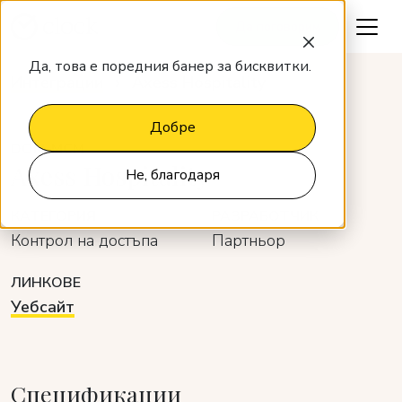
Да поговорим
Да, това е поредния банер за бисквитки.
Интеграции
Axess Hospitality
Добре
DOM-MCM
Axess Hospitality
Не, благодаря
КАТЕГОРИЯ
РАЗРАБОТЧИК
Контрол на достъпа
Партньор
ЛИНКОВЕ
Уебсайт
Спецификации