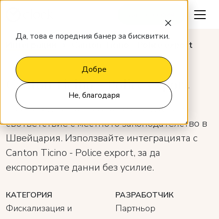
Да поговорим
Да, това е поредния банер за бисквитки.
Интеграции
Canton Ticino - Police export
Добре
Canton Ticino - Police export
Не, благодаря
Clock следва най-високите стандарти за
съответствие с местното законодателство в
Швейцария. Използвайте интеграцията с
Canton Ticino - Police export, за да
експортирате данни без усилие.
КАТЕГОРИЯ
РАЗРАБОТЧИК
Фискализация и
Партньор