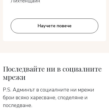
Лихтенщайн
Научете повече
Последвайте ни в социалните
мрежи
P.S. Админът в социалните ни мрежи
брои всяко харесване, споделяне и
последване.