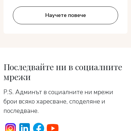
Научете повече
Последвайте ни в социалните
мрежи
P.S. Админът в социалните ни мрежи
брои всяко харесване, споделяне и
последване.