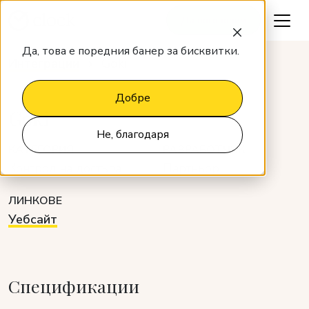
Да поговорим
Да, това е поредния банер за бисквитки.
Интеграции
Goki
Добре
Goki
Не, благодаря
КАТЕГОРИЯ
РАЗРАБОТЧИК
Контрол на достъпа
Партньор
ЛИНКОВЕ
Уебсайт
Спецификации