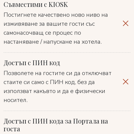
Съвместими с KIOSK
Постигнете качествено ново ниво на
изживяване за вашите гости със
самонасочващ се процес по
настаняване / напускане на хотела.
Достъп с ПИН код
Позволете на гостите си да отключват
стаите си само с ПИН код, без да
използват какъвто и да е физически
носител.
Достъп с ПИН кода за Портала на
госта