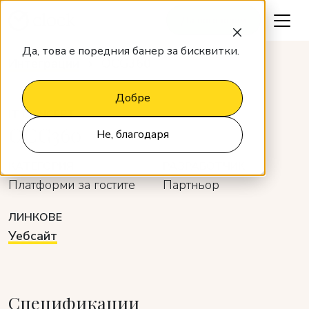
Да поговорим
Да, това е поредния банер за бисквитки.
Интеграции
OCG360
Добре
IT CONCEPT
OCG360
Не, благодаря
КАТЕГОРИЯ
РАЗРАБОТЧИК
Платформи за гостите
Партньор
ЛИНКОВЕ
Уебсайт
Спецификации