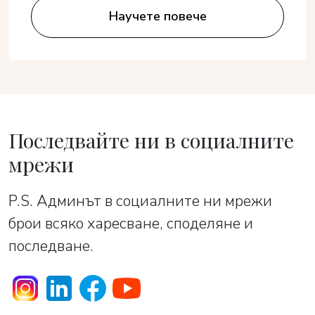
Научете повече
Последвайте ни в социалните
мрежи
P.S. Админът в социалните ни мрежи
брои всяко харесване, споделяне и
последване.