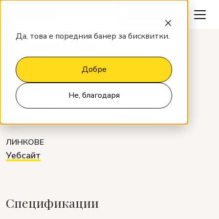
Да поговорим
Да, това е поредния банер за бисквитки.
Интеграции
Pxier
Добре
Pxier
Не, благодаря
КАТЕГОРИЯ
РАЗРАБОТЧИК
Други
Партньор
ЛИНКОВЕ
Уебсайт
Спецификации