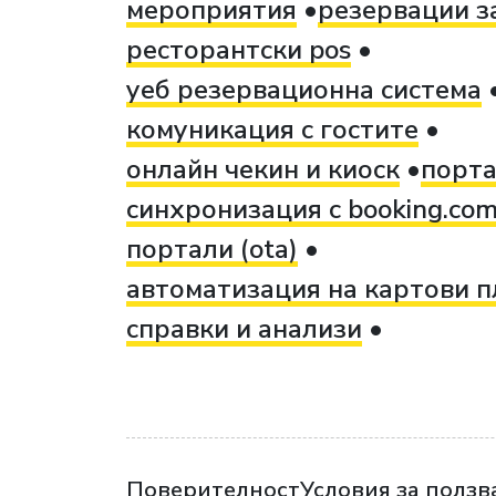
мероприятия
резервации з
ресторантски pos
уеб резервационна система
комуникация с гостите
онлайн чекин и киоск
порта
синхронизация с booking.co
портали (ota)
автоматизация на картови 
справки и анализи
Поверителност
Условия за ползв