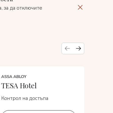
, за да отключите
ASSA ABLOY
CALIRO
TESA Hotel
Sens
Контрол на достъпа
Контро