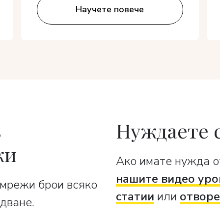
Научете повече
в
Нуждаете 
жи
Ако имате нужда о
нашите видео уро
 мрежи брои всяко
статии
или
отворе
дване.