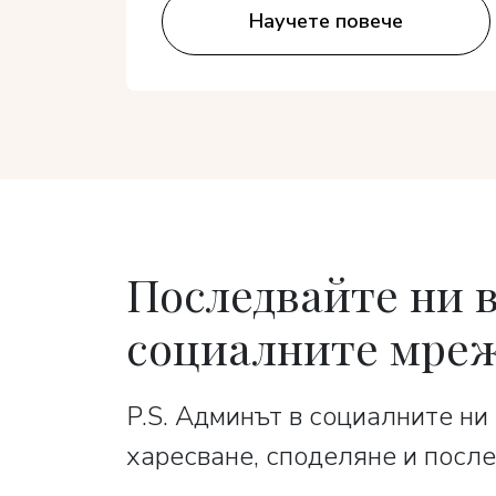
Научете повече
Последвайте ни 
социалните мре
P.S. Админът в социалните ни
харесване, споделяне и после