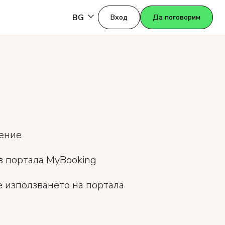
BG
Вход
Да поговорим
жение
в портала MyBooking
 използването на портала