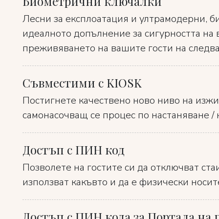
Биометрични ключалки
Лесни за експлоатация и ултрамодерни, 
идеалното допълнение за сигурността на 
преживяването на вашите гости на следв
Съвместими с KIOSK
Постигнете качествено ново ниво на изжи
самонасочващ се процес по настаняване / 
Достъп с ПИН код
Позволете на гостите си да отключват стаи
използват какъвто и да е физически носит
Достъп с ПИН кода за Портала на 