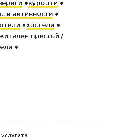
вериги
курорти
с и активности
отели
хостели
жителен престой /
тели
 услугата