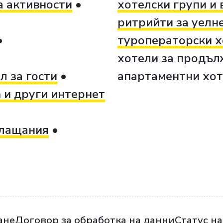
а активности
хотелски групи и 
ритрийти за уелне
туроператорски х
хотели за продъл
л за гости
апартаментни хо
m и други интернет
плащания
ане
Договор за обработка на данни
Статус на