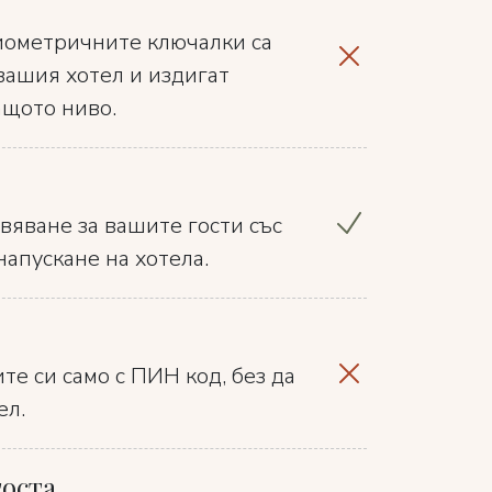
биометричните ключалки са
вашия хотел и издигат
ащото ниво.
вяване за вашите гости със
напускане на хотела.
те си само с ПИН код, без да
ел.
госта