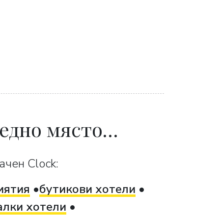
 едно място…
ачен Clock:
иятия
бутикови хотели
алки хотели