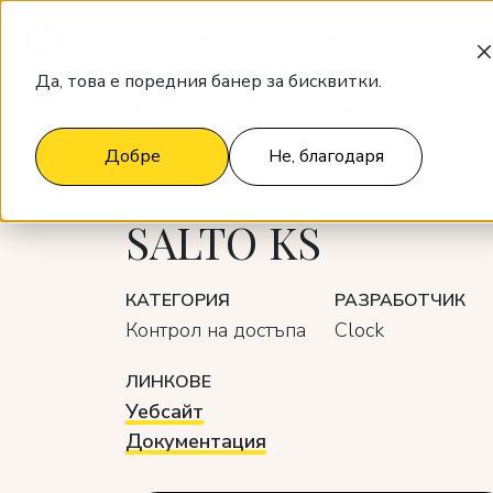
Продукти
За кого е Clock
Цен
Да, това е поредния банер за бисквитки.
Интеграции
SALTO KS
Добре
Не, благодаря
SALTO KS
КАТЕГОРИЯ
РАЗРАБОТЧИК
Контрол на достъпа
Clock
ЛИНКОВЕ
Уебсайт
Документация