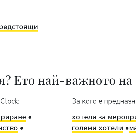
редстоящи
я? Ето най-важното на
Clock:
За кого е предназн
уриране
хотели за меропр
нство
големи хотели
м