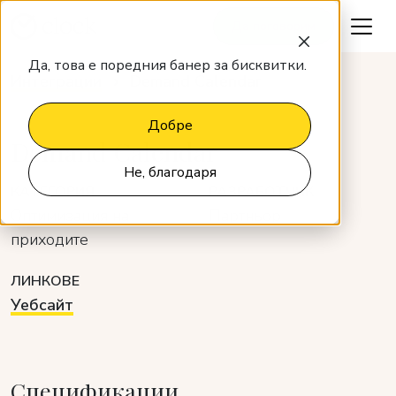
Да поговорим
Да, това е поредния банер за бисквитки.
Интеграции
Demand Calendar
Добре
Demand Calendar
Не, благодаря
КАТЕГОРИЯ
РАЗРАБОТЧИК
Оптимизация на
Партньор
приходите
ЛИНКОВЕ
Уебсайт
Спецификации