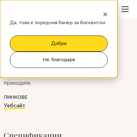
Да поговорим
Да, това е поредния банер за бисквитки.
Интеграции
RevControl
Добре
RevControl
Не, благодаря
КАТЕГОРИЯ
РАЗРАБОТЧИК
Оптимизация на
Партньор
приходите
ЛИНКОВЕ
Уебсайт
Спецификации