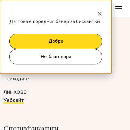
Да поговорим
Да, това е поредния банер за бисквитки.
Интеграции
HappyHotel
Добре
HappyHotel
Не, благодаря
КАТЕГОРИЯ
РАЗРАБОТЧИК
Оптимизация на
Партньор
приходите
ЛИНКОВЕ
Уебсайт
Спецификации