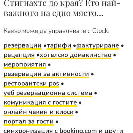
Стигнахте до края? Ето най-
важното на едно място…
Какво може да управлявате с Clock:
резервации
тарифи
фактуриране
рецепция
хотелско домакинство
мероприятия
резервации за активности
ресторантски pos
уеб резервационна система
комуникация с гостите
онлайн чекин и киоск
портал за гости
синхронизация с booking.com и други