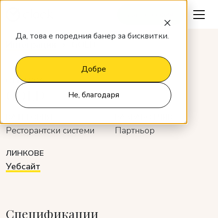
Да поговорим
Да, това е поредния банер за бисквитки.
Интеграции
GOLD
Добре
OPEN POS
GOLD
Не, благодаря
КАТЕГОРИЯ
РАЗРАБОТЧИК
Ресторантски системи
Партньор
ЛИНКОВЕ
Уебсайт
Спецификации