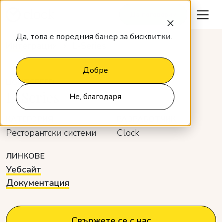
Да поговорим
Да, това е поредния банер за бисквитки.
Интеграции
L-Series
Добре
LIGHTSPEED
L-Series
Не, благодаря
КАТЕГОРИЯ
РАЗРАБОТЧИК
Ресторантски системи
Clock
ЛИНКОВЕ
Уебсайт
Документация
Свържете се с нас